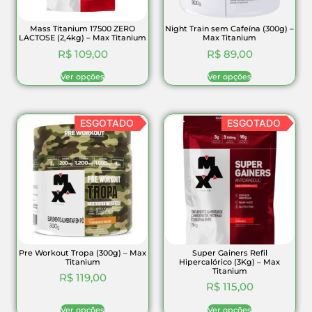
Mass Titanium 17500 ZERO
Night Train sem Cafeína (300g) –
LACTOSE (2,4kg) – Max Titanium
Max Titanium
R$
109,00
R$
89,00
Ver opções
Ver opções
ESGOTADO
ESGOTADO
Pre Workout Tropa (300g) – Max
Super Gainers Refil
Titanium
Hipercalórico (3Kg) – Max
Titanium
R$
119,00
R$
115,00
Ver opções
Ver opções