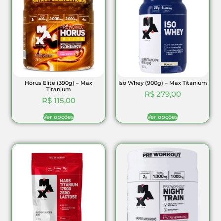
Hórus Elite (390g) – Max
Iso Whey (900g) – Max Titanium
Titanium
R$
279,00
R$
115,00
Ver opções
Ver opções