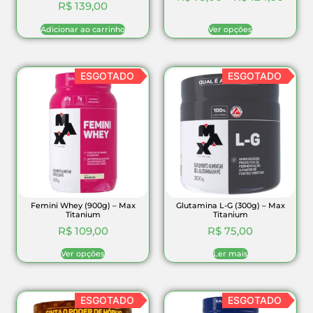
R$
139,00
Adicionar ao carrinho
Ver opções
ESGOTADO
ESGOTADO
Femini Whey (900g) – Max
Glutamina L-G (300g) – Max
Titanium
Titanium
R$
109,00
R$
75,00
Ver opções
Ler mais
ESGOTADO
ESGOTADO