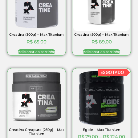
Creatina (300g) – Max Titanium
Creatina (500g) – Max Titanium
R$
65,00
R$
89,00
Adicionar ao carrinho
Adicionar ao carrinho
ESGOTADO
Creatina Creapure (250g) – Max
Égide – Max Titanium
Titanium
R$
79,00
–
R$
124,00