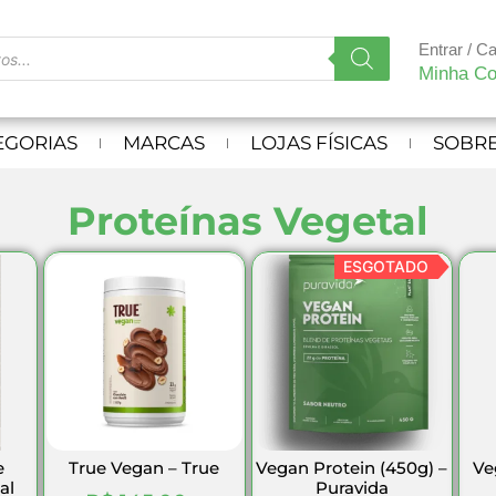
Entrar / C
Minha Co
EGORIAS
MARCAS
LOJAS FÍSICAS
SOBRE
Proteínas Vegetal
ESGOTADO
e
True Vegan – True
Vegan Protein (450g) –
Ve
al
Puravida