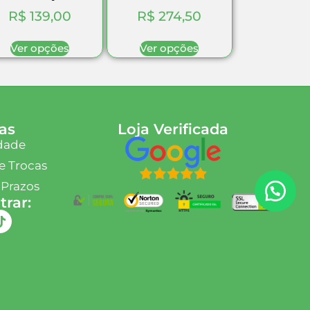
R$
139,00
R$
274,50
Ver opções
Ver opções
as
Loja Verificada
idade
e Trocas
 Prazos
rar: