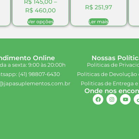
R$
145,00
–
R$
251,97
R$
460,00
Ver opções
Ler mais
ndimento Online
Nossas Polític
a a sexta: 9:00 às 20:00h
Politicas de Privac
sapp: (41) 98807-6430
Politicas de Devolução 
@japasuplementos.com.br
Politicas de Entrega e
Onde nos encont