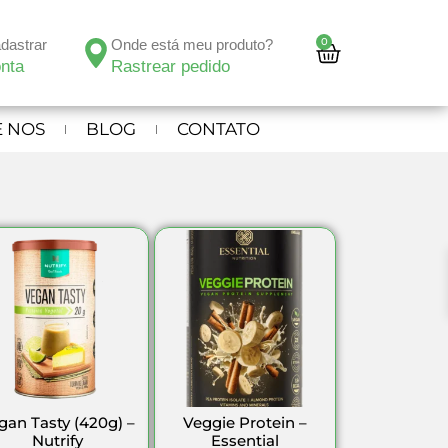
0
adastrar
Onde está meu produto?
nta
Rastrear pedido
 NOS
BLOG
CONTATO
gan Tasty (420g) –
Veggie Protein –
Nutrify
Essential