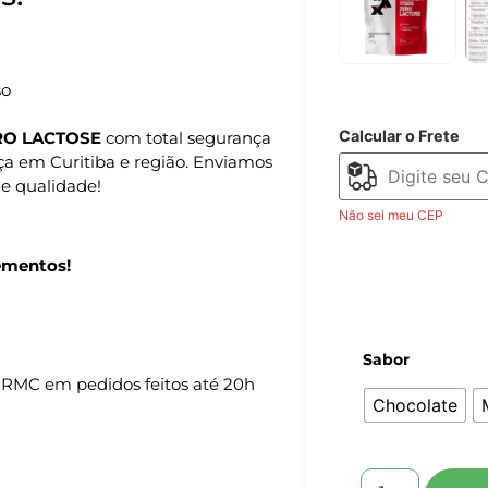
so
Calcular o Frete
ERO LACTOSE
com total segurança
nça em Curitiba e região. Enviamos
de qualidade!
Não sei meu CEP
ementos!
Sabor
 RMC em pedidos feitos até 20h
Chocolate