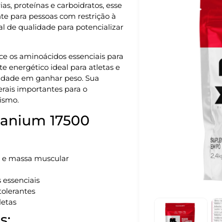
as, proteínas e carboidratos, esse
nte para pessoas com restrição à
al de qualidade para potencializar
ce os aminoácidos essenciais para
 energético ideal para atletas e
uldade em ganhar peso. Sua
rais importantes para o
ismo.
itanium 17500
so e massa muscular
 essenciais
tolerantes
letas
s: