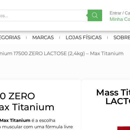
Entrar / C
Minha Co
EGORIAS
MARCAS
LOJAS FÍSICAS
SOBRE
anium 17500 ZERO LACTOSE (2,4kg) – Max Titanium
Mass T
00 ZERO
LACTO
ax Titanium
Max Titanium
é a escolha
 muscular com uma fórmula livre