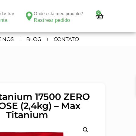
0
adastrar
Onde está meu produto?
nta
Rastrear pedido
 NOS
BLOG
CONTATO
itanium 17500 ZERO
SE (2,4kg) – Max
Titanium