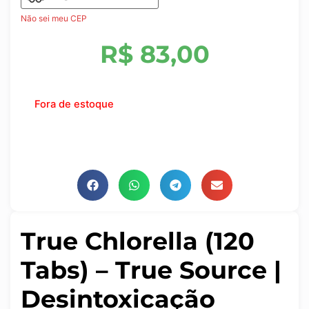
Não sei meu CEP
R$
83,00
Fora de estoque
True Chlorella (120
Tabs) – True Source |
Desintoxicação