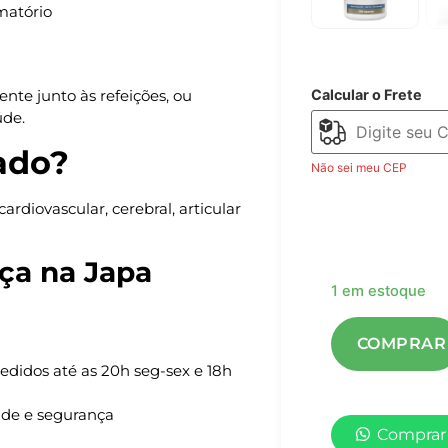
matório
Calcular o Frete
nte junto às refeições, ou
úde.
ado?
Não sei meu CEP
rdiovascular, cerebral, articular
ça na Japa
1 em estoque
pedidos até as 20h seg-sex e 18h
ade e segurança
Comprar