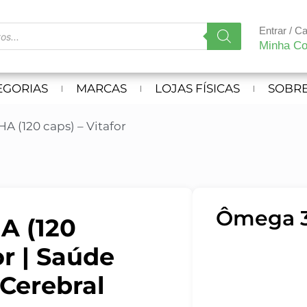
Entrar / C
Minha Co
EGORIAS
MARCAS
LOJAS FÍSICAS
SOBRE
 (120 caps) – Vitafor
Ômega 3
A (120
or | Saúde
 Cerebral