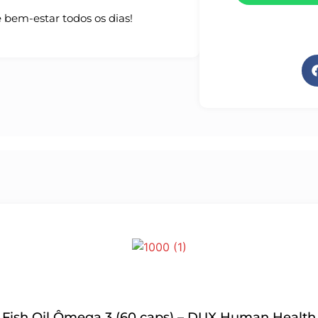
bem-estar todos os dias!
Fish Oil Ômega 3 (60 caps) – DUX Human Health