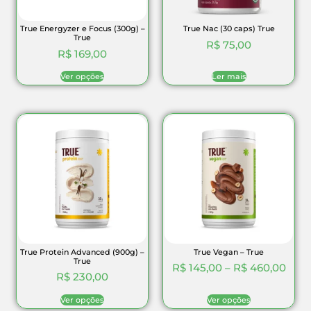
True Energyzer e Focus (300g) –
True Nac (30 caps) True
True
R$
75,00
R$
169,00
Ver opções
Ler mais
True Protein Advanced (900g) –
True Vegan – True
True
R$
145,00
–
R$
460,00
R$
230,00
Ver opções
Ver opções