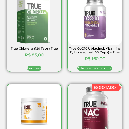
True Chlorella (120 Tabs) True
True CoQ10 Ubiquinol, Vitamina
E, Lipossomal (60 Caps) – True
R$
83,00
R$
160,00
Ler mais
Adicionar ao carrinho
ESGOTADO