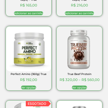
R$
165,00
R$
216,00
Adicionar ao carrinho
Adicionar ao carrinho
Perfect Amino (360g) True
True Beef Protein
R$
192,00
R$
320,00
–
R$
560,00
Ver opções
Ver opções
ESGOTADO