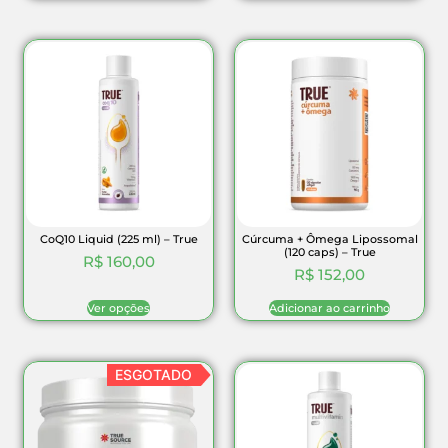
CoQ10 Liquid (225 ml) – True
Cúrcuma + Ômega Lipossomal
(120 caps) – True
R$
160,00
R$
152,00
Ver opções
Adicionar ao carrinho
ESGOTADO