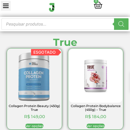
0
True
ESGOTADO
Collagen Protein Beauty (450g)
Collagen Protein Bodybalance
True
(450g) – True
R$
149,00
R$
184,00
Ver opções
Ver opções