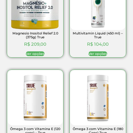
Magnesio Inositol Relief 2.0
Multivitamin Liquid (450 ml) –
(375g) True
True
R$
209,00
R$
104,00
Ver opções
Ver opções
Ômega 3 com Vitamina E (120
Ômega 3 com Vitamina E (180
caps) – True
Caps) True