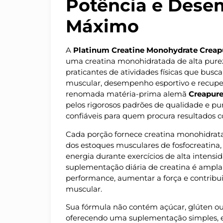
Potência e Des
Máximo
A
Platinum Creatine Monohydrate Crea
uma creatina monohidratada de alta purez
praticantes de atividades físicas que bus
muscular, desempenho esportivo e recuper
renomada matéria-prima alemã
Creapur
pelos rigorosos padrões de qualidade e p
confiáveis para quem procura resultados co
Cada porção fornece creatina monohidrata
dos estoques musculares de fosfocreatina
energia durante exercícios de alta intensi
suplementação diária de creatina é ampla
performance, aumentar a força e contribu
muscular.
Sua fórmula não contém açúcar, glúten ou
oferecendo uma suplementação simples, ef