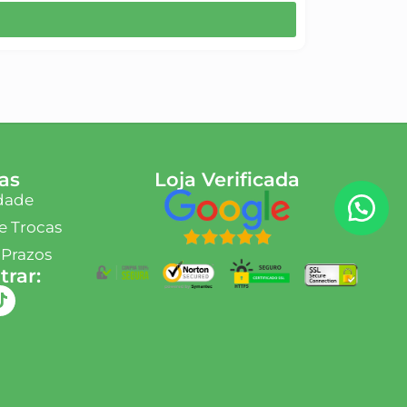
as
Loja Verificada
idade
e Trocas
 Prazos
rar: