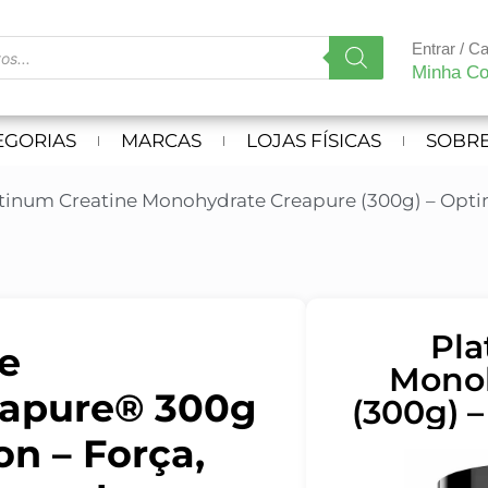
Entrar / C
Minha Co
EGORIAS
MARCAS
LOJAS FÍSICAS
SOBRE
atinum Creatine Monohydrate Creapure (300g) – Opt
Pla
e
Monoh
eapure® 300g
(300g) 
n – Força,