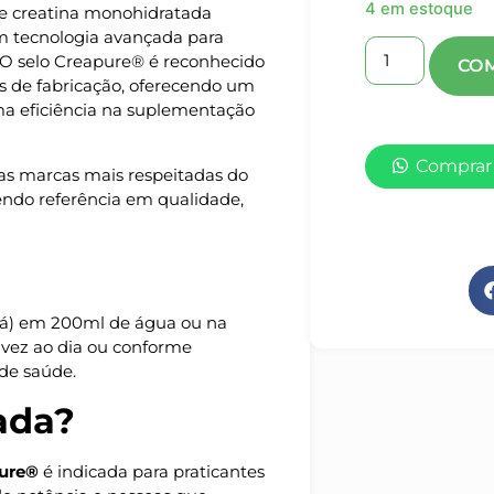
4 em estoque
te creatina monohidratada
m tecnologia avançada para
. O selo Creapure® é reconhecido
s de fabricação, oferecendo um
a eficiência na suplementação
Comprar
as marcas mais respeitadas do
endo referência em qualidade,
chá) em 200ml de água ou na
 vez ao dia ou conforme
 de saúde.
ada?
pure®
é indicada para praticantes