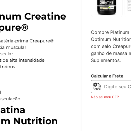
inum Creatine
pure®
Compre Platinum 
Optimum Nutritio
atéria-prima Creapure®
com selo Creapur
cia muscular
ganho de massa m
scular
Suplementos.
 de alta intensidade
 treinos
Calcular o Frete
l
Não sei meu CEP
musculação
eatina
m Nutrition