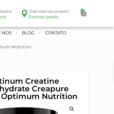
0
adastrar
Onde está meu produto?
nta
Rastrear pedido
 NOS
BLOG
CONTATO
imum Nutrition
tinum Creatine
ydrate Creapure
– Optimum Nutrition