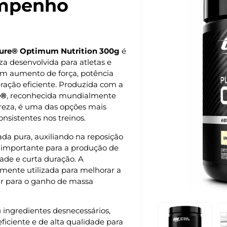
empenho
pure® Optimum Nutrition 300g
é
a desenvolvida para atletas e
cam aumento de força, potência
ação eficiente. Produzida com a
e®
, reconhecida mundialmente
ureza, é uma das opções mais
nsistentes nos treinos.
da pura, auxiliando na reposição
, importante para a produção de
dade e curta duração. A
mente utilizada para melhorar a
ir para o ganho de massa
 ingredientes desnecessários,
iciente e de alta qualidade para