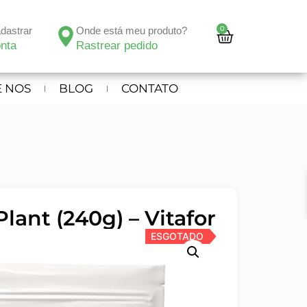
0
adastrar
Onde está meu produto?
nta
Rastrear pedido
 NOS
BLOG
CONTATO
Plant (240g) – Vitafor
ESGOTADO