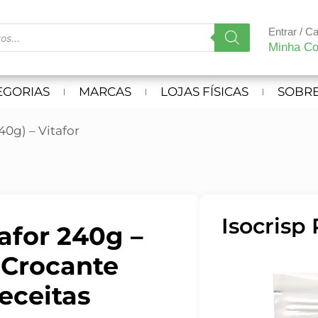
Entrar / C
Minha Co
EGORIAS
MARCAS
LOJAS FÍSICAS
SOBRE
40g) – Vitafor
Isocrisp 
tafor 240g –
 Crocante
eceitas