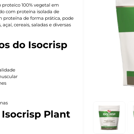
proteico 100% vegetal em
do com proteína isolada de
om proteína de forma prática, pode
 açaí, cereais, saladas e diversas
os do Isocrisp
alidade
muscular
hes
anas
 Isocrisp Plant