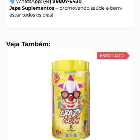
WhatsApp:
(41) 98807-6430
Japa Suplementos
– promovendo saúde e bem-
estar todos os dias!
Veja Também:
ESGOTADO
ESGOTADO