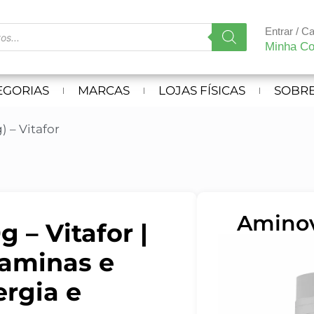
Entrar / C
Minha Co
EGORIAS
MARCAS
LOJAS FÍSICAS
SOBRE
) – Vitafor
Aminovi
– Vitafor |
taminas e
ergia e