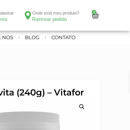
0
adastrar
Onde está meu produto?
nta
Rastrear pedido
 NOS
BLOG
CONTATO
ta (240g) – Vitafor