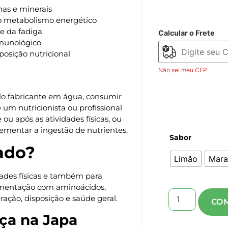
as e minerais
no metabolismo energético
e da fadiga
Calcular o Frete
munológico
posição nutricional
Não sei meu CEP
lo fabricante em água, consumir
um nutricionista ou profissional
 ou após as atividades físicas, ou
entar a ingestão de nutrientes.
Sabor
ado?
Limão
Mara
idades físicas e também para
imentação com aminoácidos,
ração, disposição e saúde geral.
ça na Japa