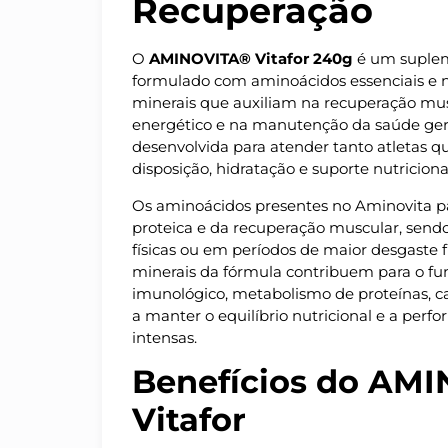
Recuperação
O
AMINOVITA® Vitafor 240g
é um suplem
formulado com aminoácidos essenciais e nã
minerais que auxiliam na recuperação mu
energético e na manutenção da saúde gera
desenvolvida para atender tanto atletas 
disposição, hidratação e suporte nutricional
Os aminoácidos presentes no Aminovita p
proteica e da recuperação muscular, send
físicas ou em períodos de maior desgaste fí
minerais da fórmula contribuem para o f
imunológico, metabolismo de proteínas, c
a manter o equilíbrio nutricional e a per
intensas.
Benefícios do AM
Vitafor