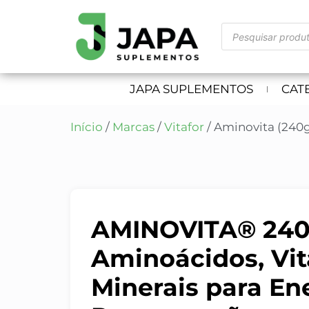
JAPA SUPLEMENTOS
CAT
Início
/
Marcas
/
Vitafor
/ Aminovita (240g
AMINOVITA® 240g 
Aminoácidos, Vi
Minerais para En