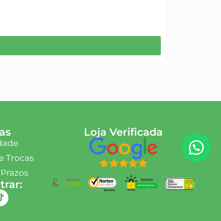
as
Loja Verificada
idade
e Trocas
 Prazos
rar: