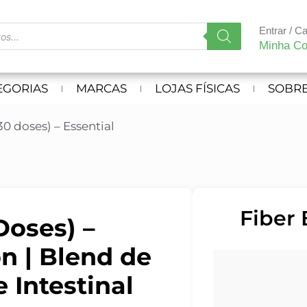
Entrar / C
Minha Co
EGORIAS
MARCAS
LOJAS FÍSICAS
SOBRE
0 doses) – Essential
Fiber 
Doses) –
on | Blend de
 Intestinal