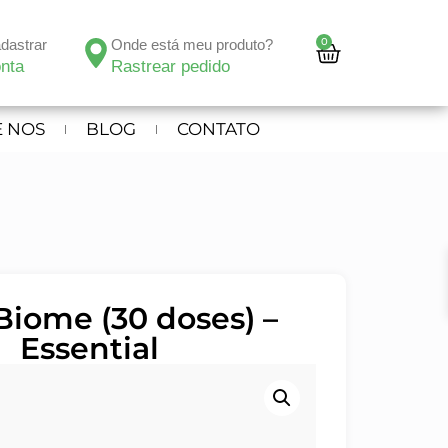
0
adastrar
Onde está meu produto?
nta
Rastrear pedido
 NOS
BLOG
CONTATO
Biome (30 doses) –
Essential