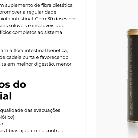
m suplemento de fibra dietética
, promover a regularidade
obiota intestinal. Com 30 doses por
as solúveis e insolúveis que
ícios completos ao sistema
m a flora intestinal benéfica,
de cadeia curta e favorecendo
sulta em melhor digestão, menor
ios do
ial
a qualidade das evacuações
iótico)
vo
is fibras ajudam no controle