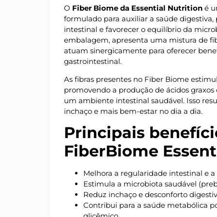
O
Fiber Biome da Essential Nutrition
é u
formulado para auxiliar a saúde digestiva
intestinal e favorecer o equilíbrio da micr
embalagem, apresenta uma mistura de fibr
atuam sinergicamente para oferecer benef
gastrointestinal.
As fibras presentes no Fiber Biome estimula
promovendo a produção de ácidos graxos 
um ambiente intestinal saudável. Isso re
inchaço e mais bem-estar no dia a dia.
Principais benefíc
FiberBiome Essent
Melhora a regularidade intestinal e 
Estimula a microbiota saudável (preb
Reduz inchaço e desconforto digesti
Contribui para a saúde metabólica po
glicêmico