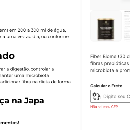
gem) em 200 a 300 ml de água,
ma uma vez ao dia, ou conforme
ado
Fiber Biome (30 do
fibras prebióticas
r a digestão, controlar a
microbiota e prom
 manter uma microbiota
dicionar fibra na dieta de forma
Calcular o Frete
ça na Japa
Não sei meu CEP
ementos!