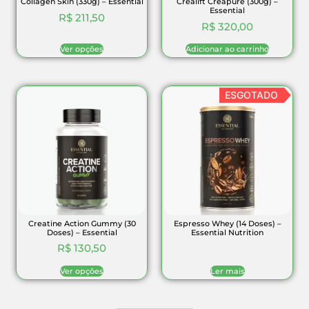
Collagen Skin (330g) – Essential
Crealift Creapure (300g) –
Essential
R$
211,50
R$
320,00
Ver opções
Adicionar ao carrinho
ESGOTADO
Creatine Action Gummy (30
Espresso Whey (14 Doses) –
Doses) – Essential
Essential Nutrition
R$
130,50
Ver opções
Ler mais