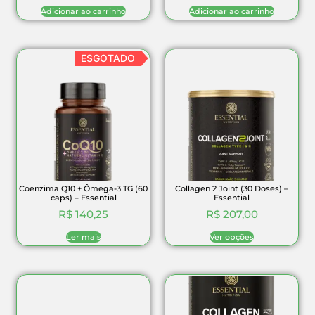
Adicionar ao carrinho
Adicionar ao carrinho
ESGOTADO
Coenzima Q10 + Ômega-3 TG (60
Collagen 2 Joint (30 Doses) –
caps) – Essential
Essential
R$
140,25
R$
207,00
Ler mais
Ver opções