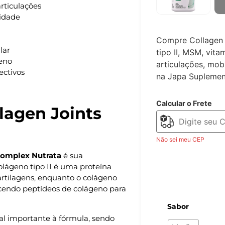
rticulações
lidade
Compre Collagen 
lar
tipo II, MSM, vita
geno
articulações, mob
ectivos
na Japa Suplemen
Calcular o Frete
llagen Joints
Não sei meu CEP
Complex Nutrata
é sua
lágeno tipo II é uma proteína
artilagens, enquanto o colágeno
cendo peptídeos de colágeno para
Sabor
al importante à fórmula, sendo