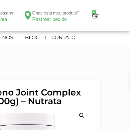
0
adastrar
Onde está meu produto?
nta
Rastrear pedido
 NOS
BLOG
CONTATO
eno Joint Complex
00g) – Nutrata