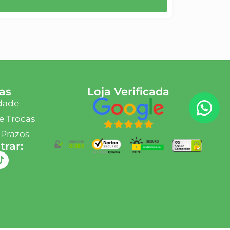
as
Loja Verificada
idade
e Trocas
 Prazos
rar: