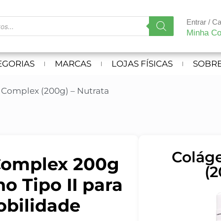
Entrar / C
Minha Co
EGORIAS
MARCAS
LOJAS FÍSICAS
SOBRE
 Complex (200g) – Nutrata
Colág
 Complex 200g
(2
o Tipo II para
obilidade