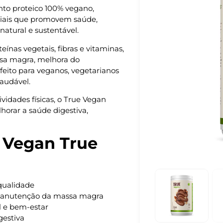
o proteico 100% vegano,
ciais que promovem saúde,
atural e sustentável.
as vegetais, fibras e vitaminas,
sa magra, melhora do
feito para veganos, vegetarianos
audável.
vidades físicas, o True Vegan
orar a saúde digestiva,
e Vegan True
qualidade
 manutenção da massa magra
al e bem-estar
gestiva