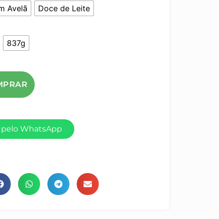
m Avelã
Doce de Leite
837g
 pelo WhatsApp