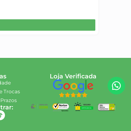
as
Loja Verificada
idade
e Trocas
 Prazos
rar: