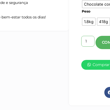
ade e segurança
Chocolate co
Peso
bem-estar todos os dias!
1.8kg
418g
Comprar