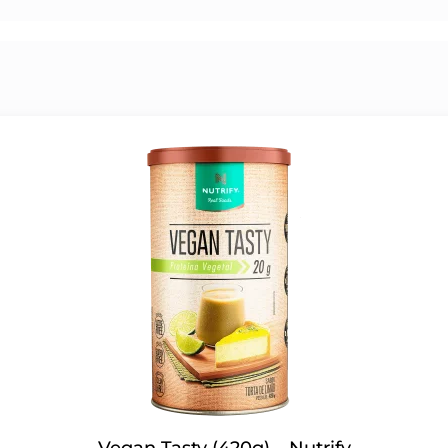
Vegan Tasty (420g) – Nutrify