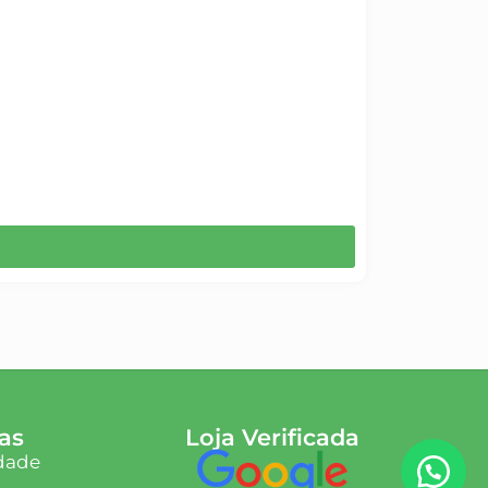
as
Loja Verificada
idade