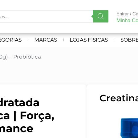
Entrar / C
Minha Co
EGORIAS
MARCAS
LOJAS FÍSICAS
SOBRE
0g) – Probiótica
Creatina
dratada
ca | Força,
rmance