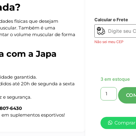
ada?
Calcular o Frete
vidades físicas que desejam
muscular. Também é uma
ntar o volume muscular de forma
Não sei meu CEP
na com a Japa
idade garantida.
3 em estoque
idos até 20h de segunda a sexta
z e segurança.
8807-6430
a em suplementos esportivos!
Comprar