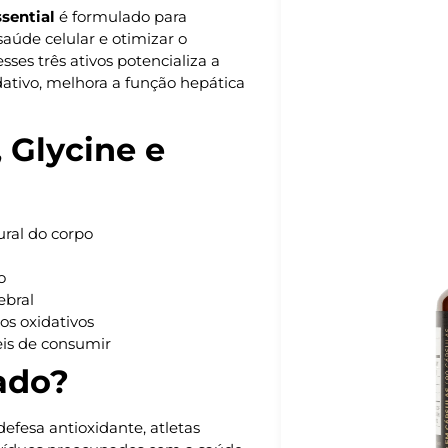
sential
é formulado para
aúde celular e otimizar o
es três ativos potencializa a
dativo, melhora a função hepática
 Glycine e
ural do corpo
o
ebral
os oxidativos
eis de consumir
ado?
efesa antioxidante, atletas