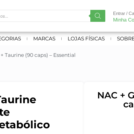
Entrar / C
Minha Co
EGORIAS
MARCAS
LOJAS FÍSICAS
SOBRE
+ Taurine (90 caps) – Essential
NAC + G
Taurine
ca
te
etabólico