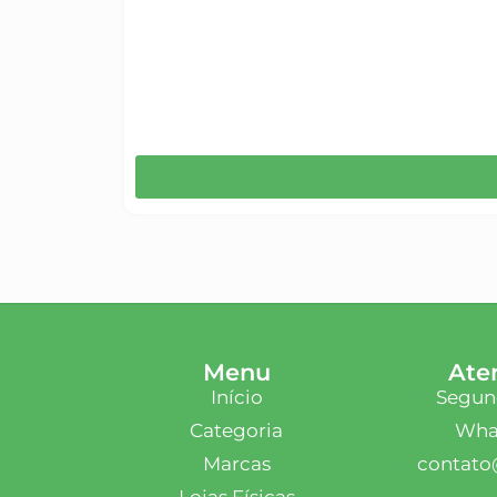
Menu
Ate
Início
Segund
Categoria
What
Marcas
contato
Lojas Físicas