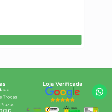
as
Loja Verificada
idade
e Trocas
 Prazos
rar: