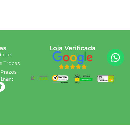
as
Loja Verificada
idade
e Trocas
 Prazos
rar: