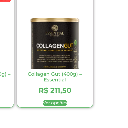
g) –
Collagen Gut (400g) –
h
Essential
R$
211,50
Ver opções