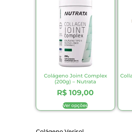
Colágeno Joint Complex
Coll
(200g) – Nutrata
R$
109,00
Ver opções
Colágeno Verisol