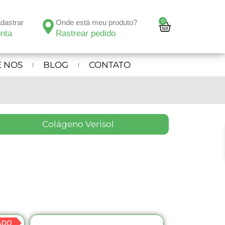
0
adastrar
Onde está meu produto?
nta
Rastrear pedido
 NOS
BLOG
CONTATO
Colágeno Verisol
ADO