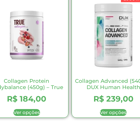
Collagen Protein
Collagen Advanced (540
ybalance (450g) – True
DUX Human Healt
R$
184,00
R$
239,00
Ver opções
Ver opções