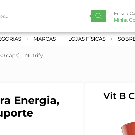
Entrar / C
Minha Co
EGORIAS
MARCAS
LOJAS FÍSICAS
SOBRE
0 caps) – Nutrify
Vit B 
ra Energia,
uporte