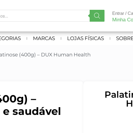
Entrar / C
Minha Co
EGORIAS
MARCAS
LOJAS FÍSICAS
SOBRE
latinose (400g) – DUX Human Health
Palat
400g) –
H
 e saudável