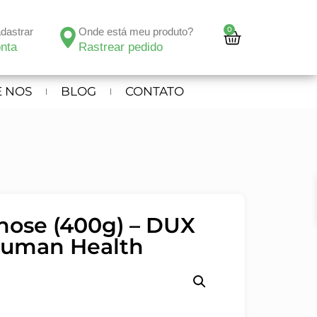
0
adastrar
Onde está meu produto?
nta
Rastrear pedido
 NOS
BLOG
CONTATO
inose (400g) – DUX
uman Health