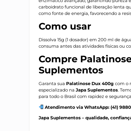
enzimático avançado, garantindo pureza e
carboidrato funcional de liberação lenta q
como fonte de energia, favorecendo a resis
Como usar
Dissolva 15g (1 dosador) em 200 ml de águ
consuma antes das atividades físicas ou co
Compre Palatinose
Suplementos
Garanta sua
Palatinose Dux 400g
com o m
especializado na
Japa Suplementos
. Temo
para todo o Brasil com rapidez e segurança
Atendimento via WhatsApp: (41) 988
Japa Suplementos – qualidade, confiança 