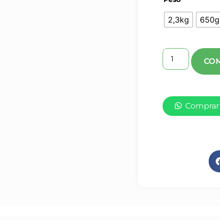
2,3kg
650g
Comprar