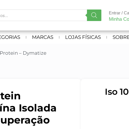
Entrar / C
Minha Co
EGORIAS
MARCAS
LOJAS FÍSICAS
SOBRE
 Protein – Dymatize
Iso 1
tein
ína Isolada
cuperação