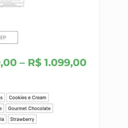
,00
–
R$
1.099,00
es
Cookies e Cream
e
Gourmet Chocolate
la
Strawberry