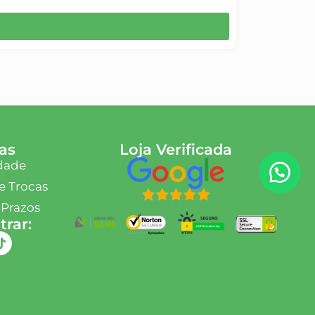
as
Loja Verificada
idade
e Trocas
 Prazos
rar: