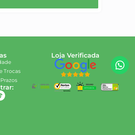
as
Loja Verificada
idade
e Trocas
 Prazos
rar: