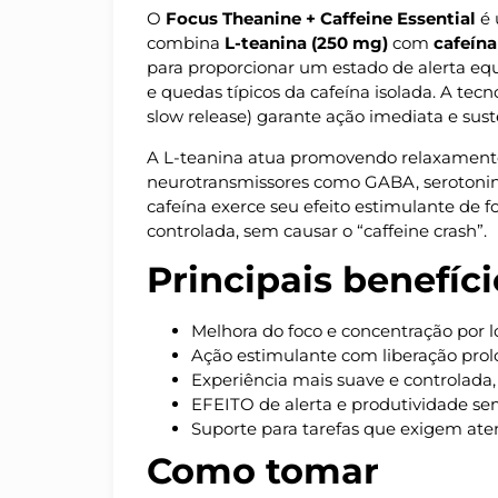
O
Focus Theanine + Caffeine Essential
é 
combina
L-teanina (250 mg)
com
cafeín
para proporcionar um estado de alerta equ
e quedas típicos da cafeína isolada. A tecn
slow release) garante ação imediata e sust
A L-teanina atua promovendo relaxamen
neurotransmissores como GABA, serotoni
cafeína exerce seu efeito estimulante de f
controlada, sem causar o “caffeine crash”.
Principais benefíci
Melhora do foco e concentração por 
Ação estimulante com liberação prol
Experiência mais suave e controlada
EFEITO de alerta e produtividade s
Suporte para tarefas que exigem ate
Como tomar