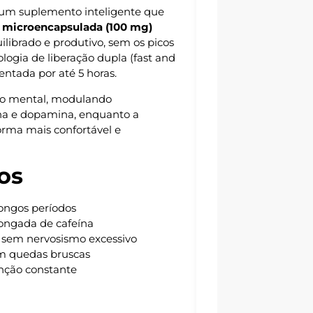
um suplemento inteligente que
a microencapsulada (100 mg)
ilibrado e produtivo, sem os picos
ologia de liberação dupla (fast and
entada por até 5 horas.
to mental, modulando
na e dopamina, enquanto a
orma mais confortável e
os
longos períodos
ongada de cafeína
, sem nervosismo excessivo
em quedas bruscas
nção constante