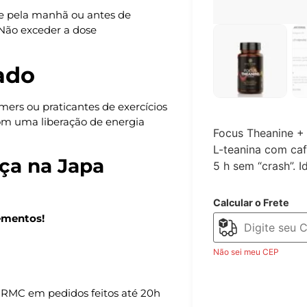
nte pela manhã ou antes de
 Não exceder a dose
ado
amers ou praticantes de exercícios
om uma liberação de energia
Focus Theanine + 
L-teanina com caf
ça na Japa
5 h sem “crash”. 
Calcular o Frete
ementos!
Não sei meu CEP
 RMC em pedidos feitos até 20h