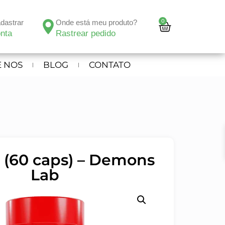
0
adastrar
Onde está meu produto?
nta
Rastrear pedido
 NOS
BLOG
CONTATO
k (60 caps) – Demons
Lab