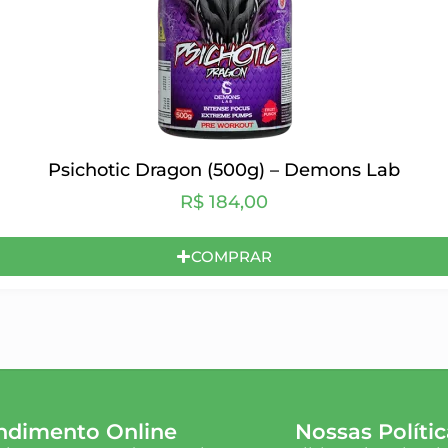
Psichotic Dragon (500g) – Demons Lab
R$
184,00
COMPRAR
ndimento Online
Nossas Polític