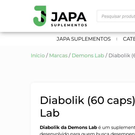
JAPA SUPLEMENTOS
CAT
Início
/
Marcas
/
Demons Lab
/ Diabolik 
Diabolik (60 cap
Lab
Diabolik da Demons Lab
é um suplement
desenvolvido para quem busca desempe