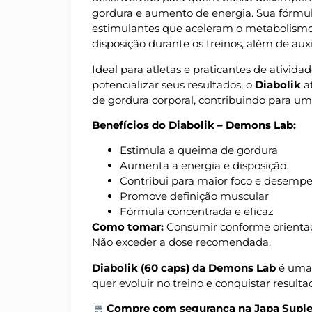
gordura e aumento de energia. Sua fórmu
estimulantes que aceleram o metabolism
disposição durante os treinos, além de auxi
Ideal para atletas e praticantes de ativida
potencializar seus resultados, o
Diabolik
at
de gordura corporal, contribuindo para um
Benefícios do Diabolik – Demons Lab:
Estimula a queima de gordura
Aumenta a energia e disposição
Contribui para maior foco e desempe
Promove definição muscular
Fórmula concentrada e eficaz
Como tomar:
Consumir conforme orientaç
Não exceder a dose recomendada.
Diabolik (60 caps) da Demons Lab
é uma 
quer evoluir no treino e conquistar resultad
Compre com segurança na Japa Supl