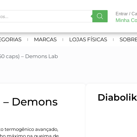
Entrar / C
Minha Co
EGORIAS
MARCAS
LOJAS FÍSICAS
SOBRE
(60 caps) – Demons Lab
Diaboli
s) – Demons
o termogênico avançado,
nho máximo na queima de