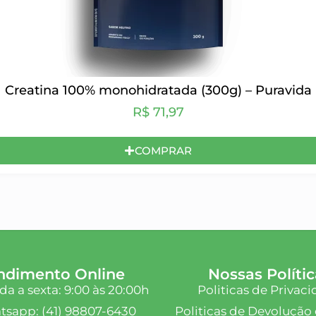
Creatina 100% monohidratada (300g) – Puravida
R$
71,97
COMPRAR
ndimento Online
Nossas Polític
a a sexta: 9:00 às 20:00h
Politicas de Privac
sapp: (41) 98807-6430
Politicas de Devolução 