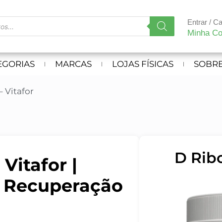
Entrar / C
Minha Co
EGORIAS
MARCAS
LOJAS FÍSICAS
SOBRE
– Vitafor
D Ribo
Vitafor |
e Recuperação