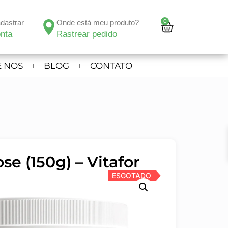
0
adastrar
Onde está meu produto?
nta
Rastrear pedido
 NOS
BLOG
CONTATO
se (150g) – Vitafor
ESGOTADO