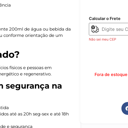
tência
Calcular o Frete
ente 200ml de água ou bebida da
a ou conforme orientação de um
Não sei meu CEP
ado?
ícios físicos e pessoas em
ergético e regenerativo.
Fora de estoque
m segurança na
tida
dos até as 20h seg-sex e até 18h
ade e segurança