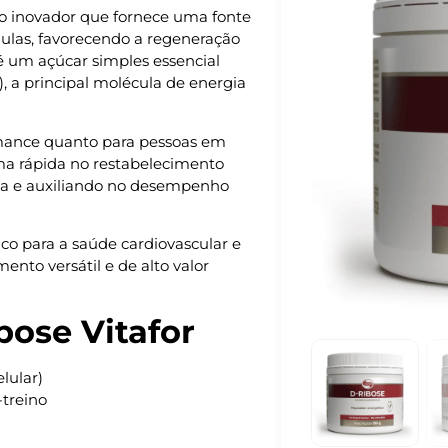
 inovador que fornece uma fonte
lulas, favorecendo a regeneração
é um açúcar simples essencial
), a principal molécula de energia
ormance quanto para pessoas em
rma rápida no restabelecimento
iga e auxiliando no desempenho
o para a saúde cardiovascular e
nto versátil e de alto valor
bose Vitafor
lular)
treino