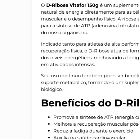
O
D-Ribose Vitafor 150g
é um suplemento
natural de energia diretamente para as cé
muscular e o desempenho físico. A ribose 
para a síntese de ATP (adenosina trifosfato
do nosso organismo.
Indicado tanto para atletas de alta perf
recuperação física, o D-Ribose atua de fo
dos níveis energéticos, melhorando a fad
em atividades intensas.
Seu uso contínuo também pode ser benéfic
suporte metabólico, tornando-o um supleme
biológico.
Benefícios do D-Ri
Promove a síntese de ATP (energia ce
Melhora a recuperação muscular pós-
Reduz a fadiga durante o exercício
Auxilia na saúde cardiovascular