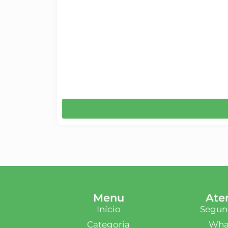
Menu
Ate
Início
Segund
Categoria
What