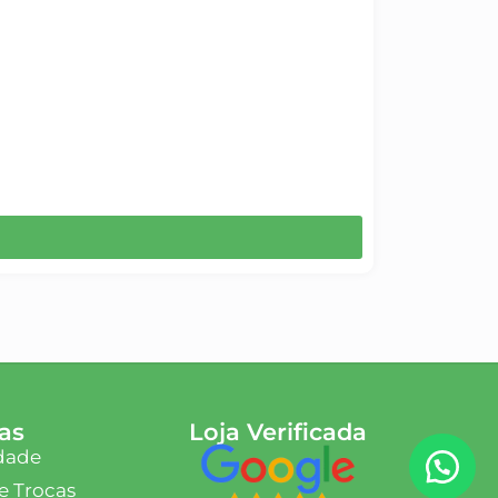
as
Loja Verificada
idade
e Trocas