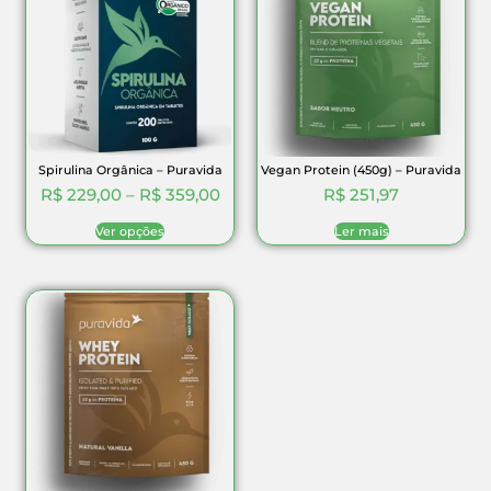
Spirulina Orgânica – Puravida
Vegan Protein (450g) – Puravida
R$
229,00
–
R$
359,00
R$
251,97
Ver opções
Ler mais