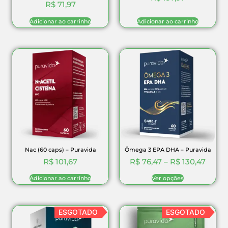
R$
71,97
Adicionar ao carrinho
Adicionar ao carrinho
Nac (60 caps) – Puravida
Ômega 3 EPA DHA – Puravida
R$
101,67
R$
76,47
–
R$
130,47
Adicionar ao carrinho
Ver opções
ESGOTADO
ESGOTADO