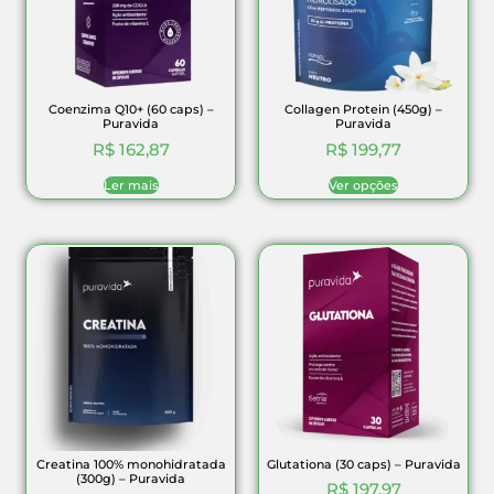
Coenzima Q10+ (60 caps) –
Collagen Protein (450g) –
Puravida
Puravida
R$
162,87
R$
199,77
Ler mais
Ver opções
Creatina 100% monohidratada
Glutationa (30 caps) – Puravida
(300g) – Puravida
R$
197,97