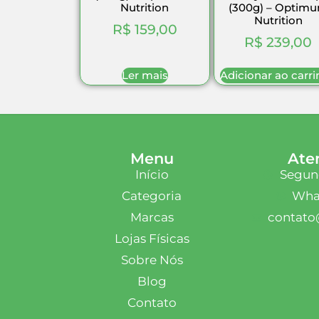
Nutrition
(300g) – Optim
Nutrition
R$
159,00
R$
239,00
Ler mais
Adicionar ao carr
Menu
Ate
Início
Segund
Categoria
What
Marcas
contato
Lojas Físicas
Sobre Nós
Blog
Contato