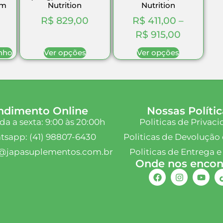
um
Nutrition
Nutrition
R$
829,00
R$
411,00
–
R$
915,00
inho
Ver opções
Ver opções
ndimento Online
Nossas Polític
a a sexta: 9:00 às 20:00h
Politicas de Privac
sapp: (41) 98807-6430
Politicas de Devolução 
@japasuplementos.com.br
Politicas de Entrega e
Onde nos encont