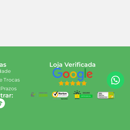
as
Loja Verificada
idade
e Trocas
 Prazos
rar: